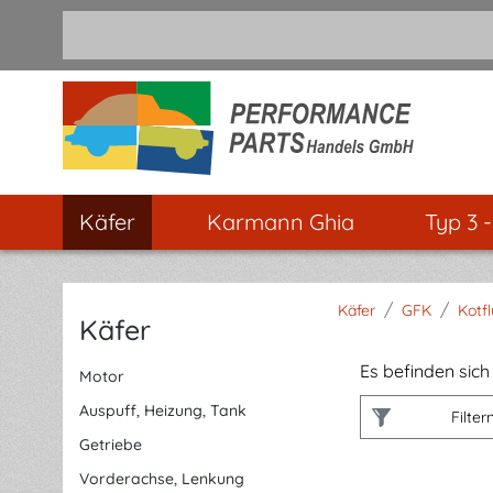
m Hauptinhalt springen
Zur Suche springen
Zur Hauptnavigation springen
Käfer
Karmann Ghia
Typ 3 
/
/
Käfer
GFK
Kotf
Käfer
Es befinden sich 
Motor
Auspuff, Heizung, Tank
Filter
Getriebe
Vorderachse, Lenkung