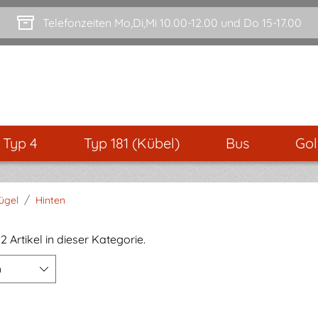
Telefonzeiten Mo,Di,Mi 10.00-12.00 und Do 15-17.00
- Typ 4
Typ 181 (Kübel)
Bus
Gol
/
lügel
Hinten
2 Artikel in dieser Kategorie.
n