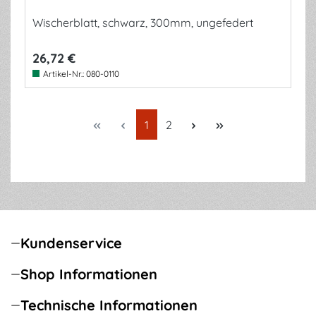
Wischerblatt, schwarz, 300mm, ungefedert
26,72 €
Artikel-Nr.:
080-0110
Seite
Seite
1
2
Kundenservice
Shop Informationen
Technische Informationen