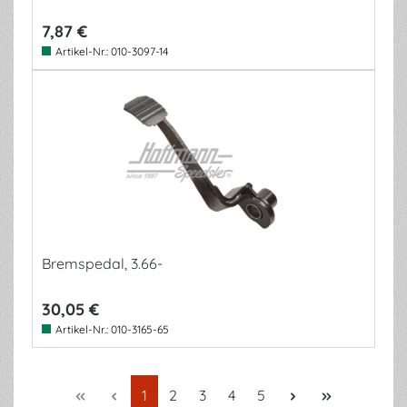
7,87 €
Artikel-Nr.:
010-3097-14
Bremspedal, 3.66-
30,05 €
Artikel-Nr.:
010-3165-65
Seite
Seite
Seite
Seite
Seite
1
2
3
4
5