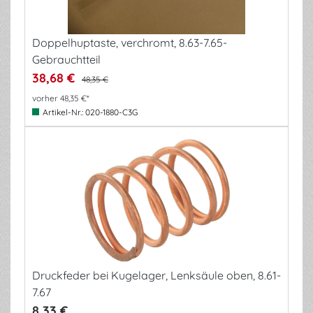
Doppelhuptaste, verchromt, 8.63-7.65-
Gebrauchtteil
38,68 €
48,35 €
vorher 48,35 €*
Artikel-Nr.:
020-1880-C3G
Druckfeder bei Kugelager, Lenksäule oben, 8.61-
7.67
8,33 €