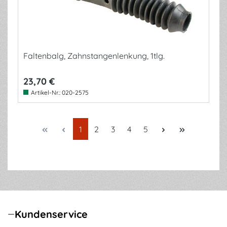
Faltenbalg, Zahnstangenlenkung, 1tlg.
23,70 €
Artikel-Nr.:
020-2575
Seite
Seite
Seite
Seite
Seite
1
2
3
4
5
Kundenservice