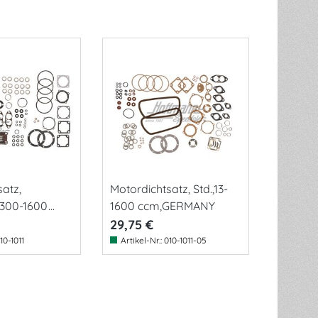
atz,
Motordichtsatz, Std.,13-
1300-1600
1600 ccm,GERMANY
29,75 €
10-1011
Artikel-Nr.:
010-1011-05