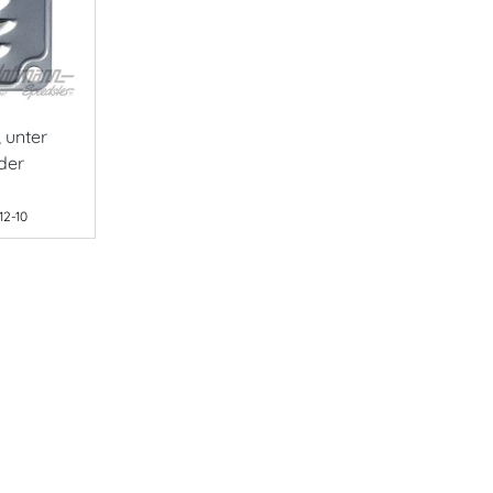
 unter
der
12-10