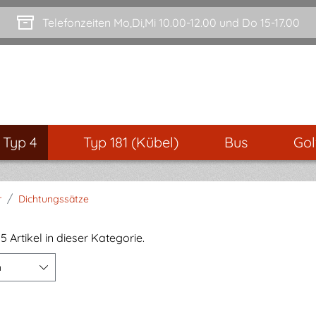
Telefonzeiten Mo,Di,Mi 10.00-12.00 und Do 15-17.00
- Typ 4
Typ 181 (Kübel)
Bus
Gol
/
r
Dichtungssätze
5 Artikel in dieser Kategorie.
n