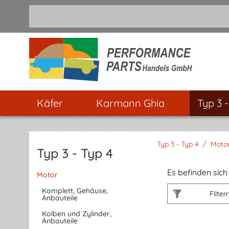
m Hauptinhalt springen
Zur Suche springen
Zur Hauptnavigation springen
Käfer
Karmann Ghia
Typ 3 
/
Typ 3 - Typ 4
Moto
Typ 3 - Typ 4
Es befinden sich 
Motor
Komplett, Gehäuse,
Filter
Anbauteile
Kolben und Zylinder,
Anbauteile