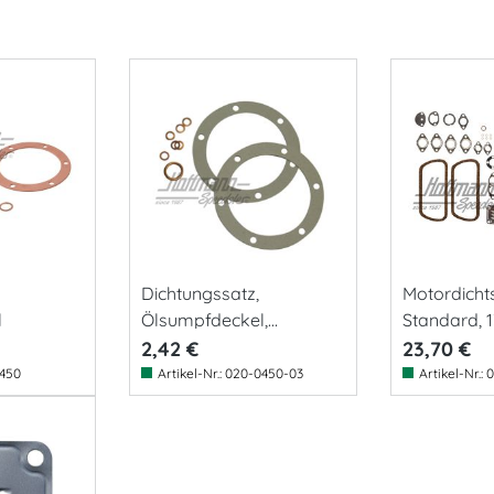
Dichtungssatz,
Motordichts
l
Ölsumpfdeckel,
Standard, 
Germany
ccm
2,42 €
23,70 €
450
Artikel-Nr.:
020-0450-03
Artikel-Nr.:
0