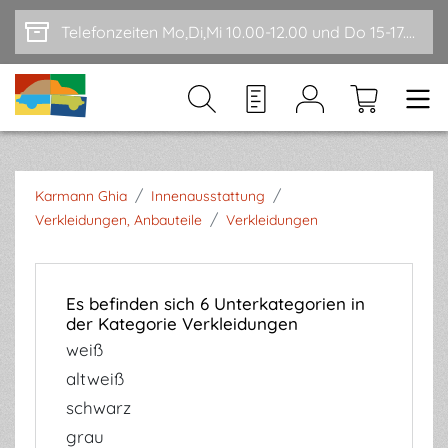
Zum Hauptinhalt springen
Telefonzeiten Mo,Di,Mi 10.00-12.00 und Do 15-17.00
/
/
Karmann Ghia
Innenausstattung
/
Verkleidungen, Anbauteile
Verkleidungen
Es befinden sich 6 Unterkategorien in
der Kategorie Verkleidungen
weiß
altweiß
schwarz
grau