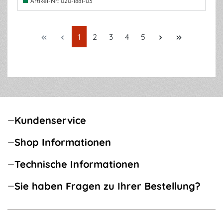
Artikel-Nr.:
020-1881-03
Seite
Seite
Seite
Seite
Seite
1
2
3
4
5
Kundenservice
Shop Informationen
Technische Informationen
Sie haben Fragen zu Ihrer Bestellung?