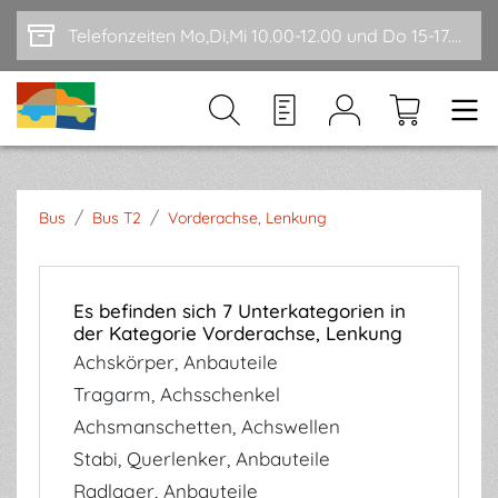
Zum Hauptinhalt springen
Telefonzeiten Mo,Di,Mi 10.00-12.00 und Do 15-17.00
/
/
Bus
Bus T2
Vorderachse, Lenkung
Es befinden sich 7 Unterkategorien in
der Kategorie Vorderachse, Lenkung
Achskörper, Anbauteile
Tragarm, Achsschenkel
Achsmanschetten, Achswellen
Stabi, Querlenker, Anbauteile
Radlager, Anbauteile