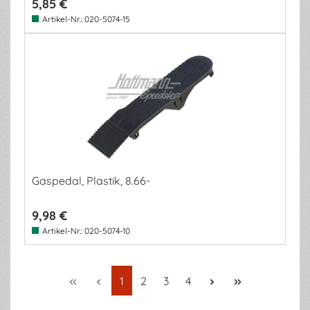
5,85 €
Artikel-Nr.:
020-5074-15
Gaspedal, Plastik, 8.66-
9,98 €
Artikel-Nr.:
020-5074-10
Seite
Seite
Seite
Seite
1
2
3
4