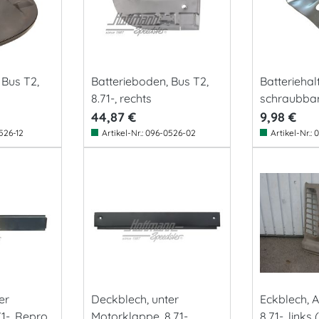
 Bus T2,
Batterieboden, Bus T2,
Batteriehalt
8.71-, rechts
schraubbar
44,87 €
9,98 €
526-12
Artikel-Nr.:
096-0526-02
Artikel-Nr.:
0
er
Deckblech, unter
Eckblech, A
1-, Repro
Motorklappe, 8.71-
8.71-, links