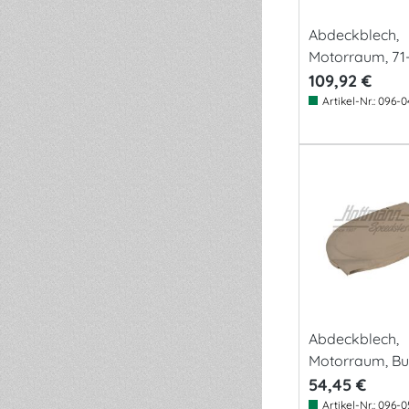
Abdeckblech,
Motorraum, 71-
re.
109,92 €
Artikel-Nr.:
096-0
Abdeckblech,
Motorraum, Bu
-7.71,li
54,45 €
Artikel-Nr.:
096-0