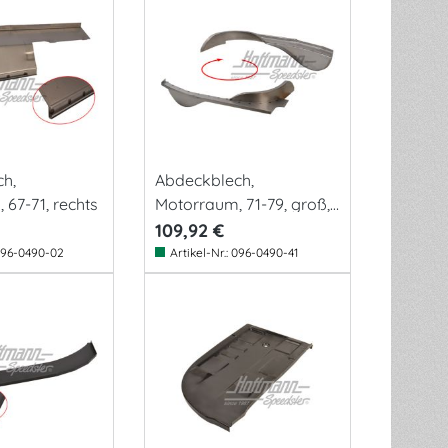
h,
Abdeckblech,
67-71, rechts
Motorraum, 71-79, groß,
li.
109,92 €
96-0490-02
Artikel-Nr.:
096-0490-41