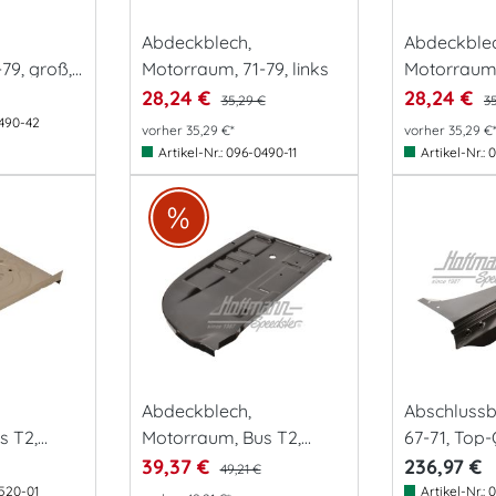
Abdeckblech,
Abdeckblec
79, groß,
Motorraum, 71-79, links
Motorraum, 
28,24 €
28,24 €
35,29 €
3
490-42
vorher 35,29 €*
vorher 35,29 €
Artikel-Nr.:
096-0490-11
Artikel-Nr.:
0
Abdeckblech,
Abschlussbl
s T2,
Motorraum, Bus T2,
67-71, Top-
8.71-,li
39,37 €
236,97 €
49,21 €
520-01
Artikel-Nr.:
0