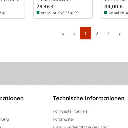
79,46 €
44,00 €
540
Artikel-Nr.:
096-0540-00
Artikel-Nr.:
0
Seite
Seite
Seite
1
2
3
mationen
Technische Informationen
Fahrgestellnummer
ärung
Farbmuster
e
Bilder Kundenfahrzeuge Käfer