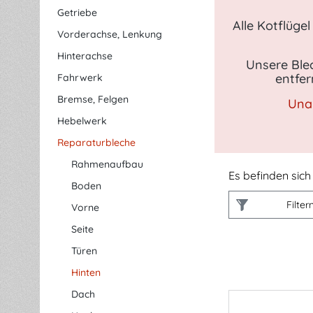
Getriebe
Alle Kotflüge
Vorderachse, Lenkung
Hinterachse
Unsere Blec
entfer
Fahrwerk
Bremse, Felgen
Unab
Hebelwerk
Reparaturbleche
Rahmenaufbau
Es befinden sich 
Boden
Filter
Vorne
Seite
Türen
Hinten
Dach