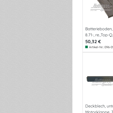
Batterieboden,
8.71-, re.,Top-Q.
50,32 €
Artikel-Nr.:
096-0
Deckblech, unt
Motorklappe, 7