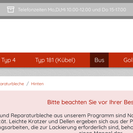
Telefonzeiten Mo,Di,Mi 10.00-12.00 und Do 15-17.00
- Typ 4
Typ 181 (Kübel)
Bus
Gol
/
araturbleche
Hinten
Bitte beachten Sie vor Ihrer Bes
l und Reparaturbleche aus unserem Programm sind Na
ität. Leichte Kratzer und Dellen ergeben sich aus der
gsarbeiten, die zur Lackierung erforderlich sind, beho