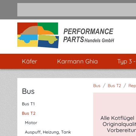
m Hauptinhalt springen
Zur Suche springen
Zur Hauptnavigation springen
Käfer
Karmann Ghia
Typ 3 
/
/
Bus
Bus T2
Rep
Bus
Bus T1
Bus T2
Alle Kotflüge
Motor
Originalqual
Vorbereitun
Auspuff, Heizung, Tank