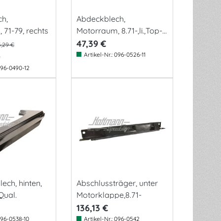
h,
Abdeckblech,
71-79, rechts
Motorraum, 8.71-,li.,Top-
Q.
47,39 €
5,29 €
Artikel-Nr.:
096-0526-11
*
96-0490-12
ech, hinten,
Abschlussträger, unter
Qual.
Motorklappe,8.71-
136,13 €
96-0538-10
Artikel-Nr.:
096-0542