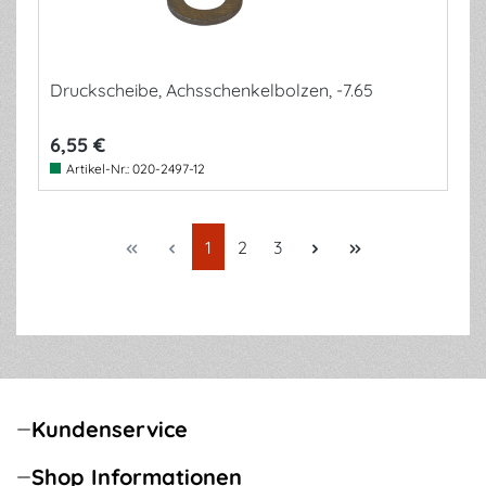
Druckscheibe, Achsschenkelbolzen, -7.65
6,55 €
Artikel-Nr.:
020-2497-12
Seite
Seite
Seite
1
2
3
Kundenservice
Shop Informationen