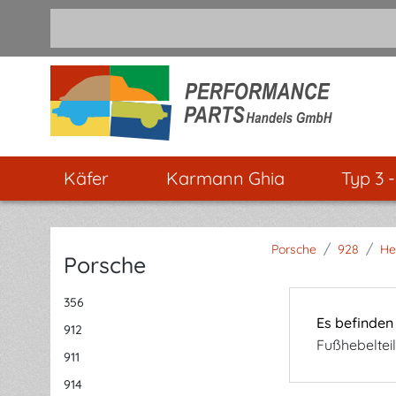
m Hauptinhalt springen
Zur Suche springen
Zur Hauptnavigation springen
Käfer
Karmann Ghia
Typ 3 
/
/
Porsche
928
He
Porsche
356
Es befinden
912
Fußhebelteil
911
914