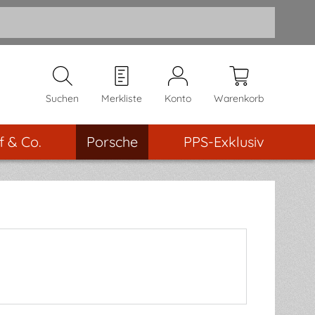
Suchen
Merkliste
Konto
Warenkorb
f & Co.
Porsche
PPS-Exklusiv