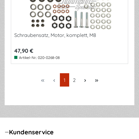
Schraubensatz, Motor, komplett, M8
47,90 €
Artikel-Nr.:
020-0268-08
Seite
Seite
1
2
Kundenservice