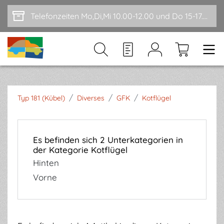
Zum Hauptinhalt springen
Telefonzeiten Mo,Di,Mi 10.00-12.00 und Do 15-17.00
/
/
/
Typ 181 (Kübel)
Diverses
GFK
Kotflügel
Es befinden sich 2 Unterkategorien in
der Kategorie Kotflügel
Hinten
Vorne