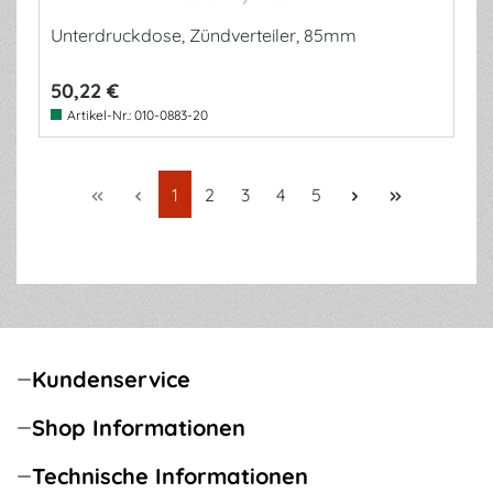
Unterdruckdose, Zündverteiler, 85mm
50,22 €
Artikel-Nr.:
010-0883-20
Seite
Seite
Seite
Seite
Seite
1
2
3
4
5
Kundenservice
Shop Informationen
Technische Informationen