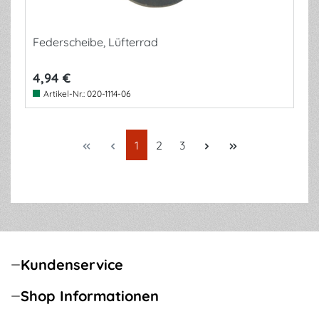
Federscheibe, Lüfterrad
4,94 €
Artikel-Nr.:
020-1114-06
Seite
Seite
Seite
1
2
3
Kundenservice
Shop Informationen