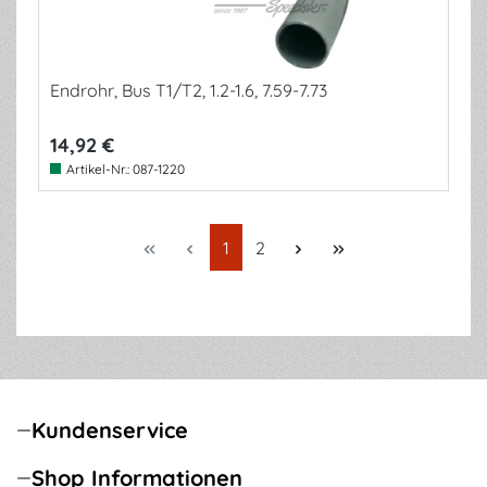
Endrohr, Bus T1/T2, 1.2-1.6, 7.59-7.73
14,92 €
Artikel-Nr.:
087-1220
Seite
Seite
1
2
Kundenservice
Shop Informationen