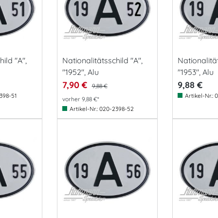
ild "A",
Nationalitätsschild "A",
Nationalität
"1952", Alu
"1953", Alu
7,90 €
9,88 €
9,88 €
398-51
Artikel-Nr.:
0
vorher 9,88 €*
Artikel-Nr.:
020-2398-52