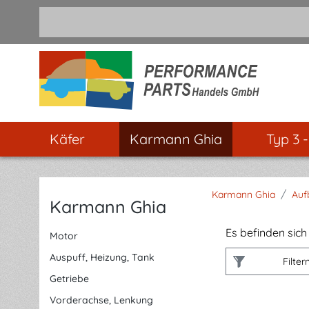
m Hauptinhalt springen
Zur Suche springen
Zur Hauptnavigation springen
Käfer
Karmann Ghia
Typ 3 
/
Karmann Ghia
Auf
Karmann Ghia
Es befinden sich 
Motor
Auspuff, Heizung, Tank
Filter
Getriebe
Vorderachse, Lenkung