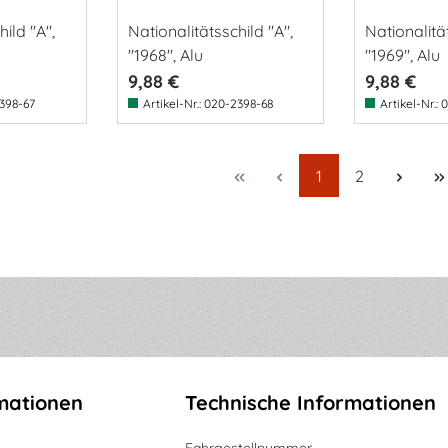
ild "A",
Nationalitätsschild "A",
Nationalität
"1968", Alu
"1969", Alu
9,88 €
9,88 €
398-67
Artikel-Nr.:
020-2398-68
Artikel-Nr.:
0
Seite
Seite
1
2
mationen
Technische Informationen