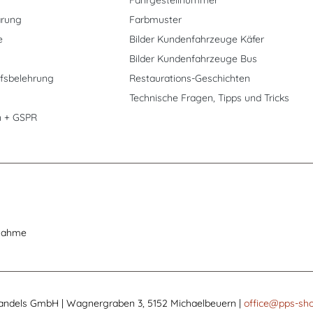
Fahrgestellnummer
ärung
Farbmuster
e
Bilder Kundenfahrzeuge Käfer
Bilder Kundenfahrzeuge Bus
fsbelehrung
Restaurations-Geschichten
Technische Fragen, Tipps und Tricks
n + GSPR
nahme
andels GmbH | Wagnergraben 3, 5152 Michaelbeuern |
office@pps-sho