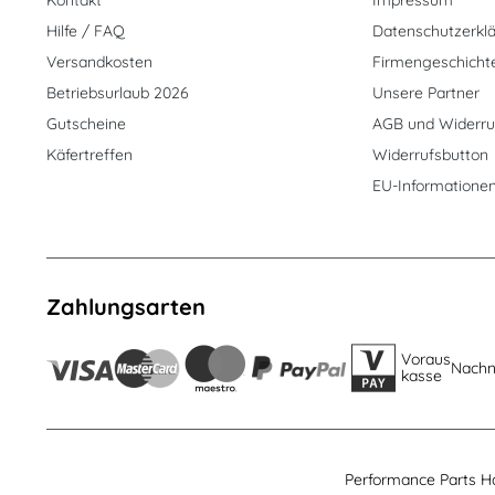
Kontakt
Impressum
Hilfe / FAQ
Datenschutzerkl
Versandkosten
Firmengeschicht
Betriebsurlaub 2026
Unsere Partner
Gutscheine
AGB und Widerru
Käfertreffen
Widerrufsbutton
EU-Informatione
Zahlungsarten
Voraus
Nach
kasse
Performance Parts H