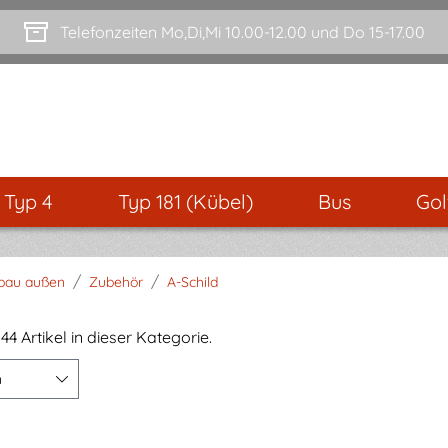
Telefonzeiten Mo,Di,Mi 10.00-12.00 und Do 15-17.00
- Typ 4
Typ 181 (Kübel)
Bus
Gol
/
/
bau außen
Zubehör
A-Schild
44 Artikel in dieser Kategorie.
n