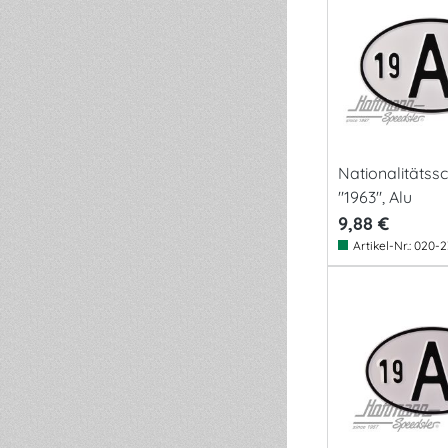
Nationalitätssch
"1963", Alu
9,88 €
Artikel-Nr.:
020-2