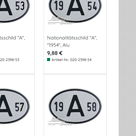
sschild "A",
Nationalitätsschild "A",
"1954", Alu
9,88 €
20-2398-53
Artikel-Nr.:
020-2398-54