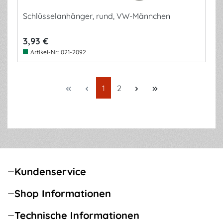
Schlüsselanhänger, rund, VW-Männchen
3,93 €
Artikel-Nr.:
021-2092
Seite
Seite
1
2
Kundenservice
Shop Informationen
Technische Informationen