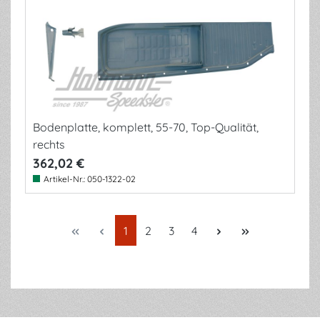
Bodenplatte, komplett, 55-70, Top-Qualität,
rechts
362,02 €
Artikel-Nr.:
050-1322-02
Seite
Seite
Seite
Seite
1
2
3
4