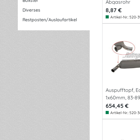
Boxster
Abgasrohr
8,87 €
Diverses
Artikel-Nr.:
520-3
Restposten/Auslaufartikel
Auspufftopf, Ed
1x60mm, 83-8
654,45 €
Artikel-Nr.:
520-3