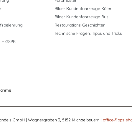
ärung
Farbmuster
e
Bilder Kundenfahrzeuge Käfer
Bilder Kundenfahrzeuge Bus
fsbelehrung
Restaurations-Geschichten
Technische Fragen, Tipps und Tricks
n + GSPR
nahme
andels GmbH | Wagnergraben 3, 5152 Michaelbeuern |
office@pps-sho