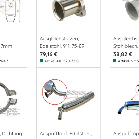
Ausgleichstutzen,
Ausgleichst
 57mm
Edelstahl, 911, 75-89
Stahlblech,
79,16 €
38,82 €
260-3
Artikel-Nr.:
520-3310
Artikel-Nr.:
5
, Dichtung
Auspufftopf, Edelstahl,
Auspufftopf