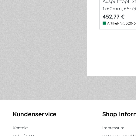
Auspufftopf, St
1x60mm, 66-73
452,77 €
Artikel-Nr.:
520-3
Kundenservice
Shop Infor
Kontakt
Impressum