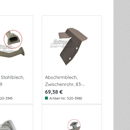
Stahlblech,
Abschirmblech,
89
Zwischenrohr, 83-
94,Turbo
69,38 €
20-3345
Artikel-Nr.:
520-3980