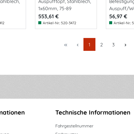
ahlblech,
Auspufftopf, Stahlblech,
Befestigun
1x60mm, 75-89
Auspuff/W
553,61 €
56,97 €
412
Artikel-Nr.:
520-3472
Artikel-Nr.:
5
Seite
Seite
Seite
1
2
3
mationen
Technische Informationen
Fahrgestellnummer