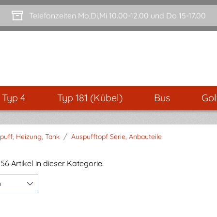
Telefonzeiten Mo,Di,Mi 10.00-12.00 und Do 15-17.00
- Typ 4
Typ 181 (Kübel)
Bus
Gol
/
puff, Heizung, Tank
Auspufftopf Serie, Anbauteile
56 Artikel in dieser Kategorie.
n