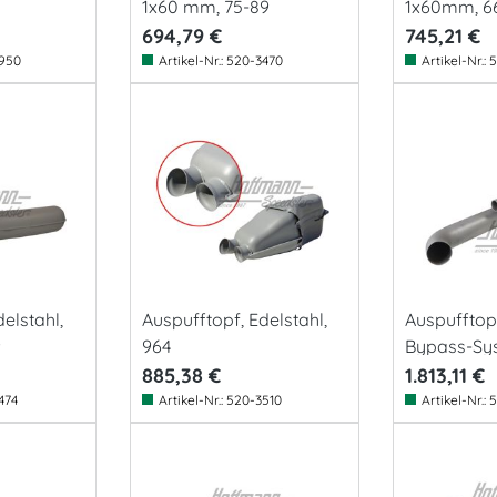
1x60 mm, 75-89
1x60mm, 6
694,79 €
745,21 €
950
Artikel-Nr.:
520-3470
Artikel-Nr.:
5
elstahl,
Auspufftopf, Edelstahl,
Auspufftopf
9
964
Bypass-Sys
885,38 €
1.813,11 €
474
Artikel-Nr.:
520-3510
Artikel-Nr.:
5