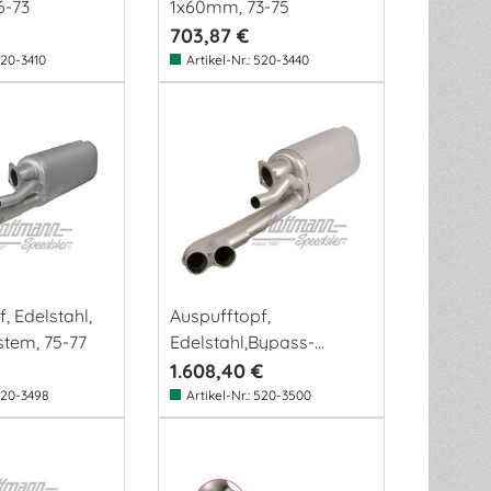
6-73
1x60mm, 73-75
703,87 €
20-3410
Artikel-Nr.:
520-3440
, Edelstahl,
Auspufftopf,
tem, 75-77
Edelstahl,Bypass-
Sys.,77-83
1.608,40 €
20-3498
Artikel-Nr.:
520-3500