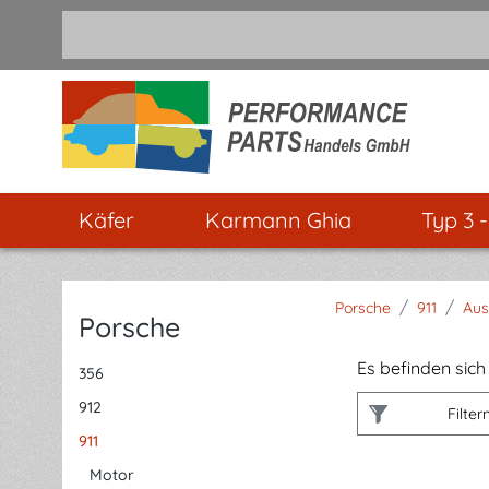
m Hauptinhalt springen
Zur Suche springen
Zur Hauptnavigation springen
Käfer
Karmann Ghia
Typ 3 
/
/
Porsche
911
Aus
Porsche
Es befinden sich 
356
912
Filter
911
Motor