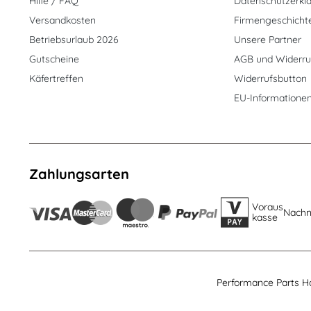
Hilfe / FAQ
Datenschutzerkl
Versandkosten
Firmengeschicht
Betriebsurlaub 2026
Unsere Partner
Gutscheine
AGB und Widerru
Käfertreffen
Widerrufsbutton
EU-Informatione
Zahlungsarten
Voraus
Nach
kasse
Performance Parts H