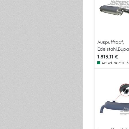
Auspufftopf,
Edelstahl,Bypa
Sys.,83-89
1.813,11 €
Artikel-Nr.:
520-3