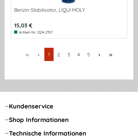
Benzin-Stabilisator, LIQUI MOLY
15,03 €
Artikel-Nr.:
024-2157
Seite
Seite
Seite
Seite
Seite
1
2
3
4
5
Kundenservice
Shop Informationen
Technische Informationen