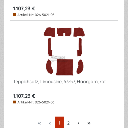
1.107,23 €
Artikel-Nr.:
026-5021-05
Teppichsatz, Limousine, 53-57, Haargarn, rot
1.107,23 €
Artikel-Nr.:
026-5021-06
Seite
Seite
1
2