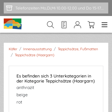
Zum Hauptinhalt springen
Telefonzeiten Mo,Di,Mi 10.00-12.00 und Do 15-17.00
/
/
Käfer
Innenausstattung
Teppichsätze, Fußmatten
/
Teppichsätze (Haargarn)
Es befinden sich 3 Unterkategorien in
der Kategorie Teppichsätze (Haargarn)
anthrazit
beige
rot