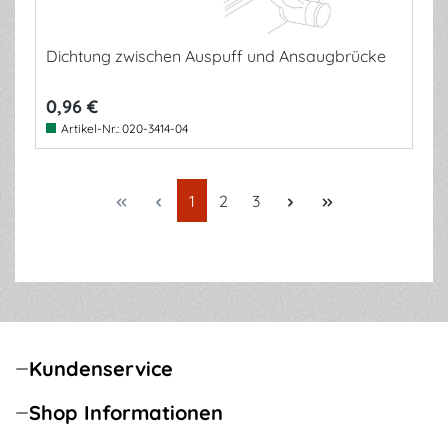
Dichtung zwischen Auspuff und Ansaugbrücke
0,96 €
Artikel-Nr.:
020-3414-04
Seite
Seite
Seite
1
2
3
Kundenservice
Shop Informationen