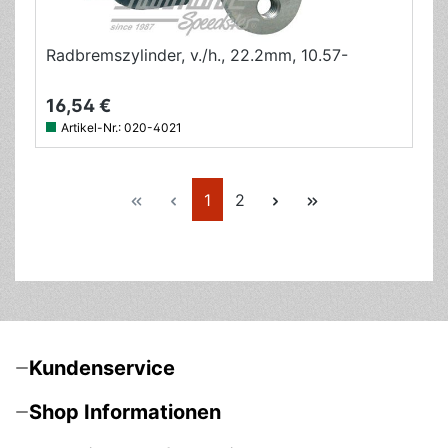
Radbremszylinder, v./h., 22.2mm, 10.57-
16,54 €
Artikel-Nr.:
020-4021
Seite
Seite
1
2
Kundenservice
Shop Informationen