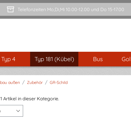
Telefonzeiten Mo,Di,Mi 10.00-12.00 und Do 15-17.00
- Typ 4
Typ 181 (Kübel)
Bus
Gol
/
/
fbau außen
Zubehör
GR-Schild
1 Artikel in dieser Kategorie.
n