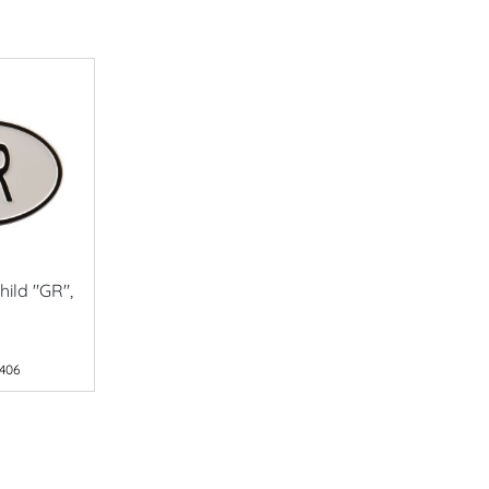
hild "GR",
406