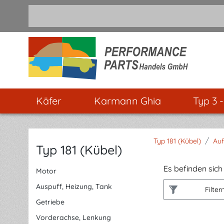
m Hauptinhalt springen
Zur Suche springen
Zur Hauptnavigation springen
Käfer
Karmann Ghia
Typ 3 
/
Typ 181 (Kübel)
Au
Typ 181 (Kübel)
Es befinden sich 
Motor
Auspuff, Heizung, Tank
Filter
Getriebe
Vorderachse, Lenkung