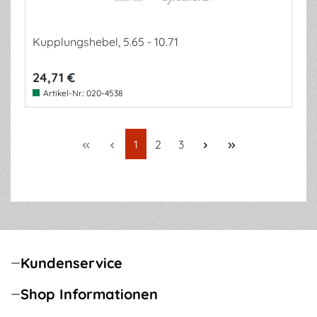
Kupplungshebel, 5.65 - 10.71
24,71 €
Artikel-Nr.:
020-4538
Seite
Seite
Seite
1
2
3
Kundenservice
Shop Informationen