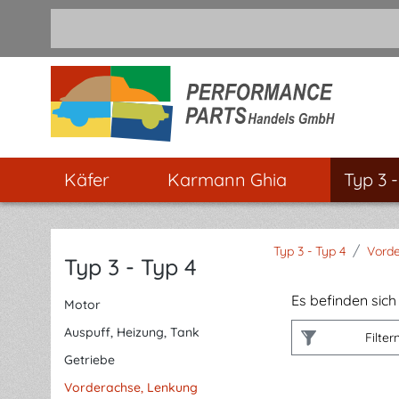
m Hauptinhalt springen
Zur Suche springen
Zur Hauptnavigation springen
Käfer
Karmann Ghia
Typ 3 
/
Typ 3 - Typ 4
Vorde
Typ 3 - Typ 4
Es befinden sich 
Motor
Auspuff, Heizung, Tank
Filter
Getriebe
Vorderachse, Lenkung