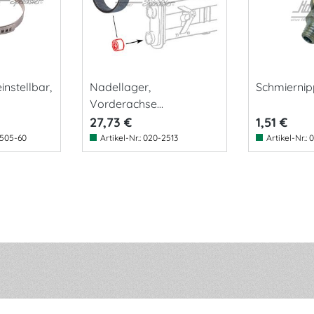
instellbar,
Nadellager,
Schmiernipp
Vorderachse
unten,50mm,8.65-
27,73 €
1,51 €
505-60
Artikel-Nr.:
020-2513
Artikel-Nr.:
0