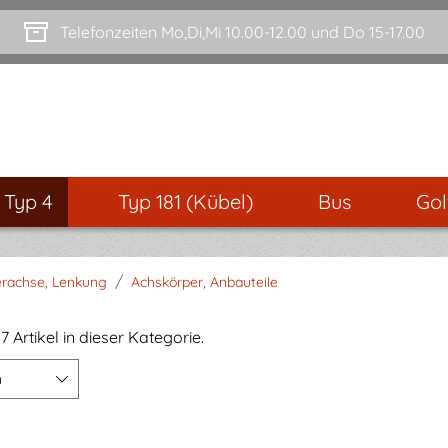
Telefonzeiten Mo,Di,Mi 10.00-12.00 und Do 15-17.00
- Typ 4
Typ 181 (Kübel)
Bus
Gol
/
rachse, Lenkung
Achskörper, Anbauteile
7 Artikel in dieser Kategorie.
n