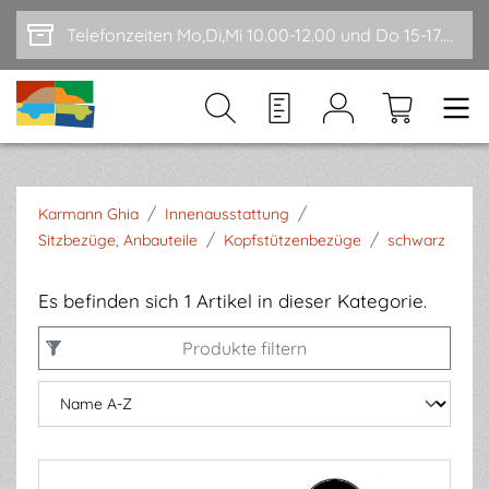
Zum Hauptinhalt springen
Telefonzeiten Mo,Di,Mi 10.00-12.00 und Do 15-17.00
/
/
Karmann Ghia
Innenausstattung
/
/
Sitzbezüge, Anbauteile
Kopfstützenbezüge
schwarz
Es befinden sich 1 Artikel in dieser Kategorie.
Produkte filtern