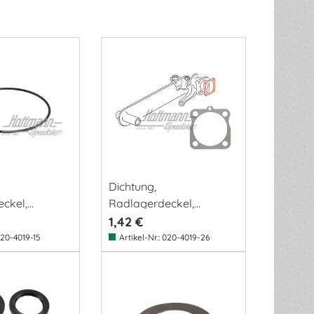
Dichtung,
ckel,
Radlagerdeckel,
er
Pendelachse
1,42 €
20-4019-15
Artikel-Nr.:
020-4019-26