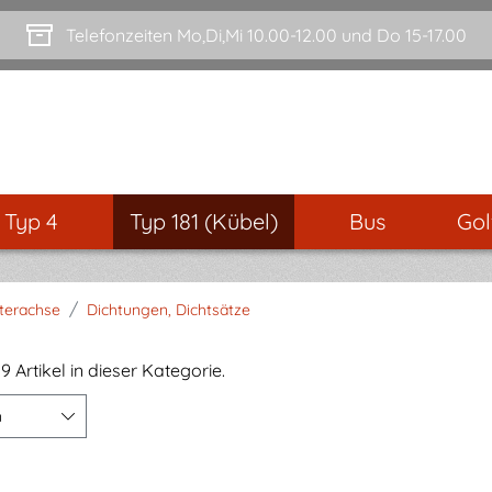
Telefonzeiten Mo,Di,Mi 10.00-12.00 und Do 15-17.00
- Typ 4
Typ 181 (Kübel)
Bus
Gol
/
terachse
Dichtungen, Dichtsätze
9 Artikel in dieser Kategorie.
n