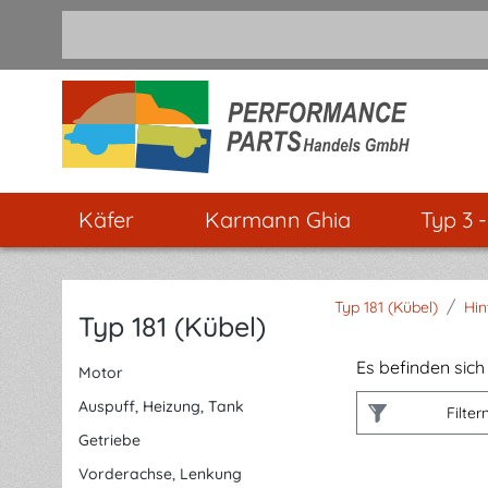
m Hauptinhalt springen
Zur Suche springen
Zur Hauptnavigation springen
Käfer
Karmann Ghia
Typ 3 
/
Typ 181 (Kübel)
Hin
Typ 181 (Kübel)
Es befinden sich 
Motor
Auspuff, Heizung, Tank
Filter
Getriebe
Vorderachse, Lenkung