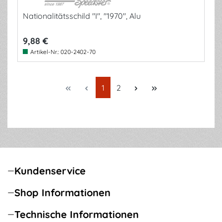
Nationalitätsschild "I", "1970", Alu
9,88 €
Artikel-Nr.:
020-2402-70
Seite
Seite
1
2
Kundenservice
Shop Informationen
Technische Informationen