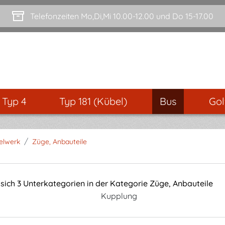
Telefonzeiten Mo,Di,Mi 10.00-12.00 und Do 15-17.00
- Typ 4
Typ 181 (Kübel)
Bus
Gol
/
elwerk
Züge, Anbauteile
 sich 3 Unterkategorien in der Kategorie Züge, Anbauteile
Kupplung