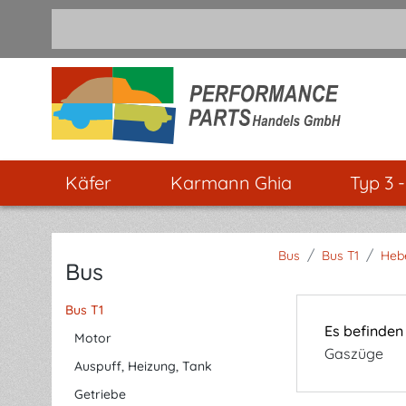
m Hauptinhalt springen
Zur Suche springen
Zur Hauptnavigation springen
Käfer
Karmann Ghia
Typ 3 
/
/
Bus
Bus T1
Heb
Bus
Bus T1
Es befinden
Motor
Gaszüge
Auspuff, Heizung, Tank
Getriebe