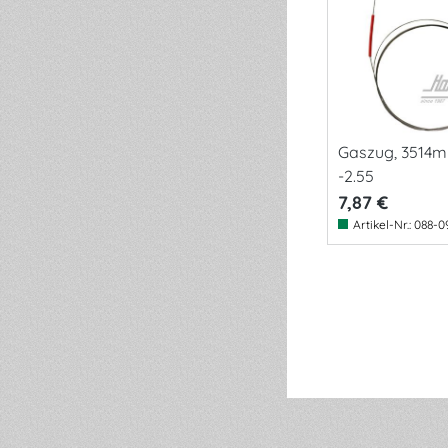
Gaszug, 3514m
-2.55
7,87 €
Artikel-Nr.:
088-0