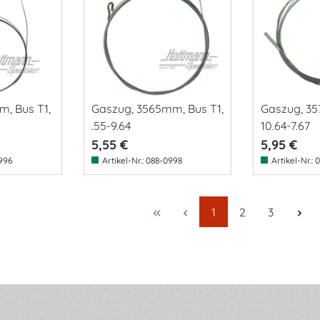
m, Bus T1,
Gaszug, 3565mm, Bus T1,
Gaszug, 35
.55-9.64
10.64-7.67
5,55 €
5,95 €
996
Artikel-Nr.:
088-0998
Artikel-Nr.:
0
Seite
Seite
Seite
1
2
3