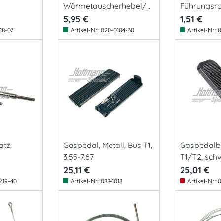
Wärmetauscherhebel/G
Führungsroh
aspedal
5,95 €
1,51 €
18-07
Artikel-Nr.:
020-0104-30
Artikel-Nr.:
0
atz,
Gaspedal, Metall, Bus T1,
Gaspedalb
3.55-7.67
T1/T2, sch
25,11 €
25,01 €
219-40
Artikel-Nr.:
088-1018
Artikel-Nr.:
0