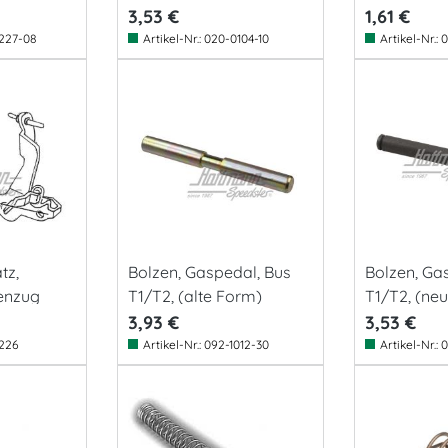
links/rechts
3,53 €
1,61 €
227-08
Artikel-Nr.:
020-0104-10
Artikel-Nr.:
0
tz,
Bolzen, Gaspedal, Bus
Bolzen, Ga
enzug
T1/T2, (alte Form)
T1/T2, (ne
3,93 €
3,53 €
226
Artikel-Nr.:
092-1012-30
Artikel-Nr.:
0