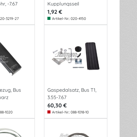
r, -7.67
Kupplungsseil
1,92 €
20-3219-27
Artikel-Nr.:
020-4150
ezug, Bus
Gaspedalsatz, Bus T1,
warz
3.55-7.67
60,30 €
88-1020
Artikel-Nr.:
088-1018-10