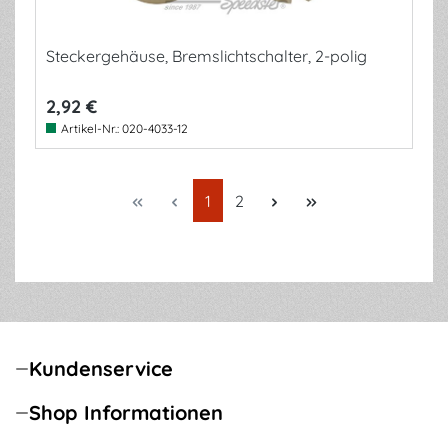
Steckergehäuse, Bremslichtschalter, 2-polig
2,92 €
Artikel-Nr.:
020-4033-12
Seite
Seite
1
2
Kundenservice
Shop Informationen