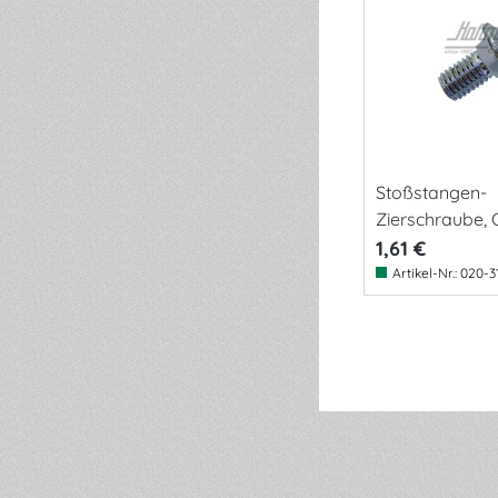
Stoßstangen-
Zierschraube, 
8x15mm
1,61 €
Artikel-Nr.:
020-3