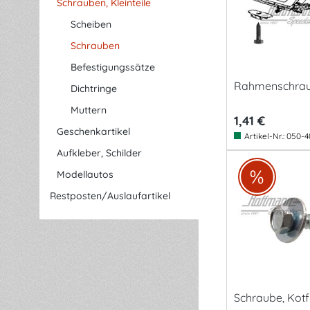
Schrauben, Kleinteile
Scheiben
Schrauben
Befestigungssätze
Rahmenschra
Dichtringe
Muttern
1,41 €
Geschenkartikel
Artikel-Nr.:
050-4
Aufkleber, Schilder
Modellautos
Restposten/Auslaufartikel
Schraube, Kotf