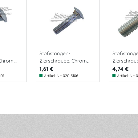
Stoßstangen-
Stoßstang
Chrom,
Zierschraube, Chrom,
Zierschraub
8x30mm
8x25mm
1,61 €
4,74 €
107
Artikel-Nr.:
020-3106
Artikel-Nr.:
0