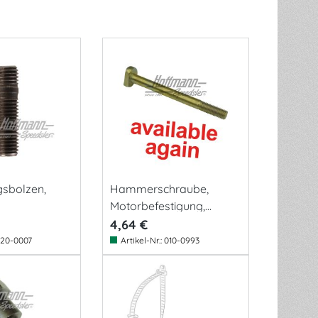
gsbolzen,
Hammerschraube,
Motorbefestigung,
M10x110
4,64 €
20-0007
Artikel-Nr.:
010-0993