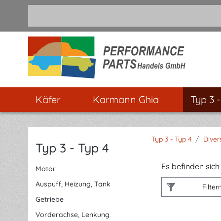
m Hauptinhalt springen
Zur Suche springen
Zur Hauptnavigation springen
Käfer
Karmann Ghia
Typ 3 
/
Typ 3 - Typ 4
Diver
Typ 3 - Typ 4
Es befinden sich 
Motor
Auspuff, Heizung, Tank
Filter
Getriebe
Vorderachse, Lenkung