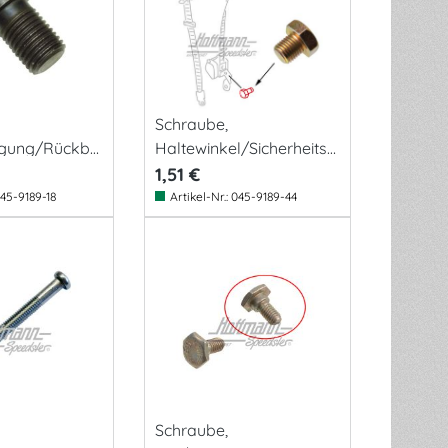
Schraube,
tigung/Rückba
Haltewinkel/Sicherheitsg
urt
1,51 €
45-9189-18
Artikel-Nr.:
045-9189-44
Schraube,