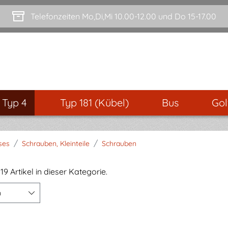
Telefonzeiten Mo,Di,Mi 10.00-12.00 und Do 15-17.00
- Typ 4
Typ 181 (Kübel)
Bus
Gol
/
/
ses
Schrauben, Kleinteile
Schrauben
19 Artikel in dieser Kategorie.
n