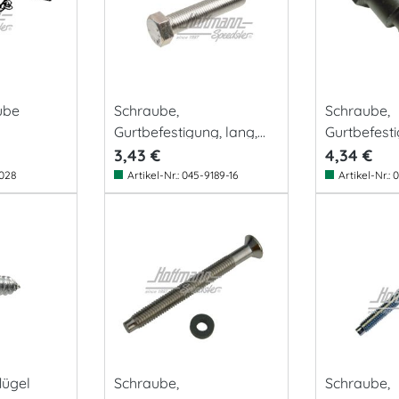
ube
Schraube,
Schraube,
Gurtbefestigung, lang,
Gurtbefes
50mm
nk
3,43 €
4,34 €
028
Artikel-Nr.:
045-9189-16
Artikel-Nr.:
0
lügel
Schraube,
Schraube,