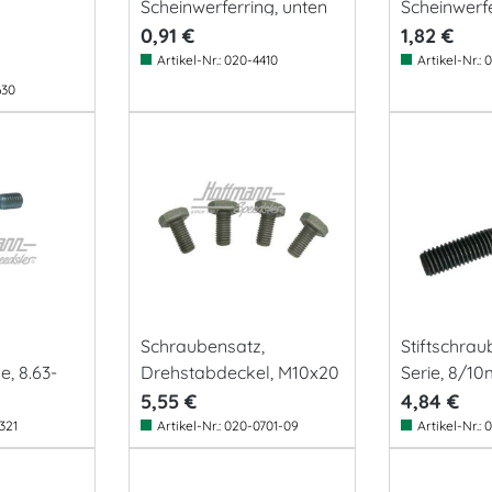
Scheinwerferring, unten
Scheinwerfe
Edelstahl
0,91 €
1,82 €
Artikel-Nr.:
020-4410
Artikel-Nr.:
0
630
Schraubensatz,
Stiftschrau
e, 8.63-
Drehstabdeckel, M10x20
Serie, 8/1
5,55 €
4,84 €
321
Artikel-Nr.:
020-0701-09
Artikel-Nr.:
0