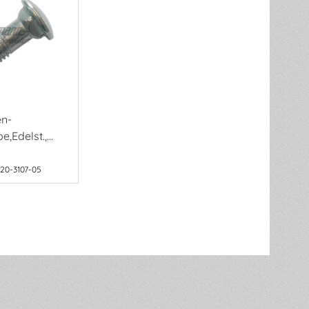
en-
e,Edelst.,
20-3107-05