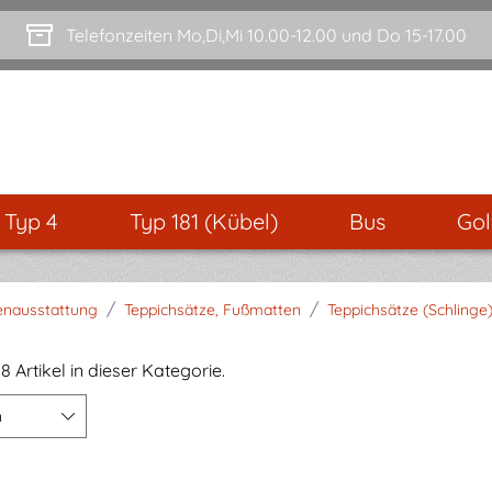
Telefonzeiten Mo,Di,Mi 10.00-12.00 und Do 15-17.00
- Typ 4
Typ 181 (Kübel)
Bus
Gol
/
/
enausstattung
Teppichsätze, Fußmatten
Teppichsätze (Schlinge
8 Artikel in dieser Kategorie.
n