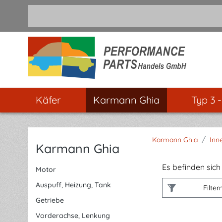
m Hauptinhalt springen
Zur Suche springen
Zur Hauptnavigation springen
Käfer
Karmann Ghia
Typ 3 
/
Karmann Ghia
Inn
Karmann Ghia
Es befinden sich 
Motor
Auspuff, Heizung, Tank
Filter
Getriebe
Vorderachse, Lenkung