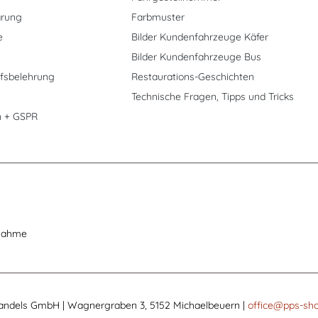
ärung
Farbmuster
e
Bilder Kundenfahrzeuge Käfer
Bilder Kundenfahrzeuge Bus
fsbelehrung
Restaurations-Geschichten
Technische Fragen, Tipps und Tricks
n + GSPR
nahme
andels GmbH | Wagnergraben 3, 5152 Michaelbeuern |
office@pps-sho