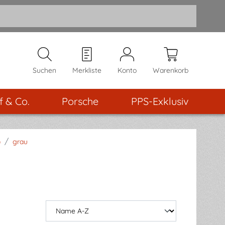
Suchen
Merkliste
Konto
Warenkorb
f & Co.
Porsche
PPS-Exklusiv
/
)
grau