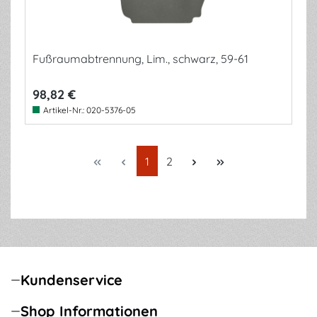
Fußraumabtrennung, Lim., schwarz, 59-61
98,82 €
Artikel-Nr.:
020-5376-05
Seite
Seite
1
2
Kundenservice
Shop Informationen