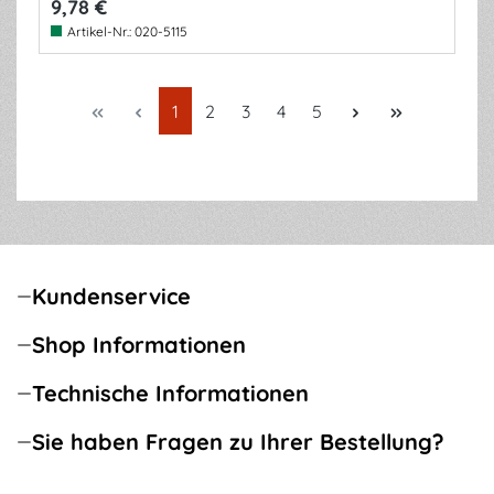
9,78 €
Artikel-Nr.:
020-5115
Seite
Seite
Seite
Seite
Seite
1
2
3
4
5
Kundenservice
Shop Informationen
Technische Informationen
Sie haben Fragen zu Ihrer Bestellung?