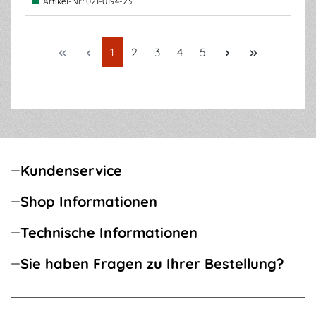
Artikel-Nr.:
021-0194-23
Seite
Seite
Seite
Seite
Seite
1
2
3
4
5
Kundenservice
Shop Informationen
Technische Informationen
Sie haben Fragen zu Ihrer Bestellung?