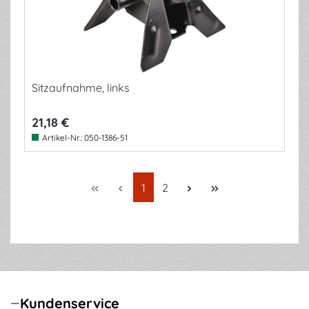
Sitzaufnahme, links
21,18 €
Artikel-Nr.:
050-1386-51
Seite
Seite
1
2
Kundenservice