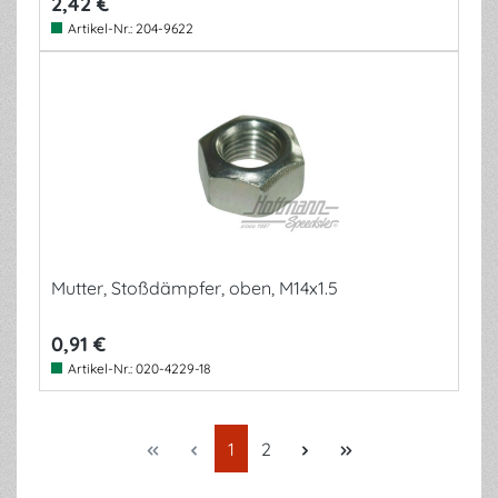
2,42 €
Artikel-Nr.:
204-9622
Mutter, Stoßdämpfer, oben, M14x1.5
0,91 €
Artikel-Nr.:
020-4229-18
Seite
Seite
1
2