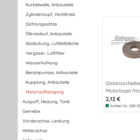
Kurbelwelle, Anbauteile
Zylinderkopf, Ventiltrieb
Dichtungssätze
Ölkreislauf, Anbauteile
Abdeckung, Luftleitbleche
Vergaser, Luftfilter
Wasserkühlung
Benzinpumpe, Anbauteile
Kupplung, Anbauteile
Distanzscheibe
Motorlager/Ha
Motoraufhängung
e
2,12 €
Auspuff, Heizung, Tank
Artikel-Nr.:
069-1
Getriebe
Vorderachse, Lenkung
Hinterachse