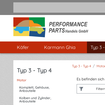
m Hauptinhalt springen
Zur Suche springen
Zur Hauptnavigation springen
Käfer
Karmann Ghia
Typ 3 
/
Typ 3 - Typ 4
Moto
Typ 3 - Typ 4
Es befinden sich 
Motor
Komplett, Gehäuse,
Filter
Anbauteile
Kolben und Zylinder,
Anbauteile