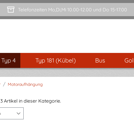
Telefonzeiten Mo,Di,Mi 10.00-12.00 und Do 15-17.00
- Typ 4
Typ 181 (Kübel)
Bus
Gol
/
r
Motoraufhängung
3 Artikel in dieser Kategorie.
n