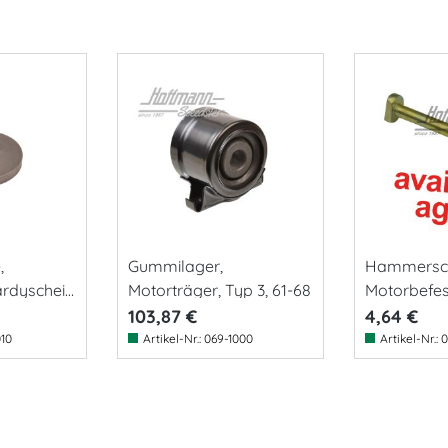
,
Gummilager,
Hammersc
rdyscheib
Motorträger, Typ 3, 61-68
Motorbefes
M10x110
103,87 €
4,64 €
010
Artikel-Nr.:
069-1000
Artikel-Nr.:
0