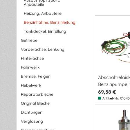
Auspufftopf Sport,
Anbauteile
Heizung, Anbauteile
Benzinhähne, Benzinleitung
Tankdeckel, Einfüllung
Getriebe
Vorderachse, Lenkung
Hinterachse
Fahrwerk
Bremse, Felgen
Abschaltrelaisk
Benzinpumpe, 1
Hebelwerk
69,58 €
Reparaturbleche
Artikel-Nr.:
010-13
Original Bleche
Dichtungen
Verglasung