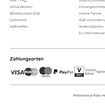
Hilfe / FAQ
Datenschutzerkl
Versandkosten
Firmengeschicht
Betriebsurlaub 2026
Unsere Partner
Gutscheine
AGB und Widerru
Käfertreffen
Widerrufsbutton
EU-Informatione
Zahlungsarten
Voraus
Nach
kasse
Performance Parts H