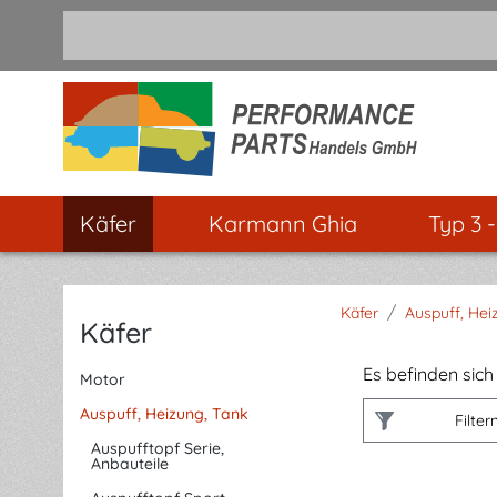
m Hauptinhalt springen
Zur Suche springen
Zur Hauptnavigation springen
Käfer
Karmann Ghia
Typ 3 
/
Käfer
Auspuff, Hei
Käfer
Es befinden sich 
Motor
Auspuff, Heizung, Tank
Filter
Auspufftopf Serie,
Anbauteile