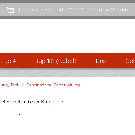
Telefonzeiten Mo,Di,Mi 10.00-12.00 und Do 15-17.00
- Typ 4
Typ 181 (Kübel)
Bus
Gol
/
zung, Tank
Benzinhähne, Benzinleitung
44 Artikel in dieser Kategorie.
n