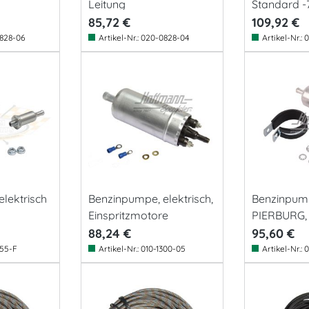
Leitung
Standard -
85,72 €
109,92 €
828-06
Artikel-Nr.:
020-0828-04
Artikel-Nr.:
0
lektrisch
Benzinpumpe, elektrisch,
Benzinpumpe
Einspritzmotore
PIERBURG,
88,24 €
95,60 €
255-F
Artikel-Nr.:
010-1300-05
Artikel-Nr.:
0