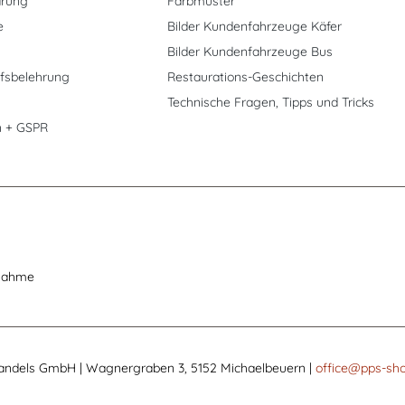
ärung
Farbmuster
e
Bilder Kundenfahrzeuge Käfer
Bilder Kundenfahrzeuge Bus
fsbelehrung
Restaurations-Geschichten
Technische Fragen, Tipps und Tricks
n + GSPR
nahme
andels GmbH | Wagnergraben 3, 5152 Michaelbeuern |
office@pps-sho