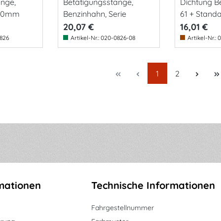
ange,
Betätigungsstange,
Dichtung B
400mm
Benzinhahn, Serie
61 + Standa
20,07 €
16,01 €
826
Artikel-Nr.:
020-0826-08
Artikel-Nr.:
0
Seite
Seite
1
2
mationen
Technische Informationen
Fahrgestellnummer