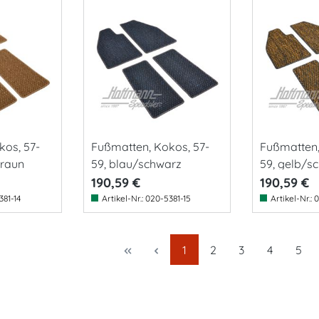
kos, 57-
Fußmatten, Kokos, 57-
Fußmatten,
braun
59, blau/schwarz
59, gelb/s
190,59 €
190,59 €
381-14
Artikel-Nr.:
020-5381-15
Artikel-Nr.:
0
Seite
Seite
Seite
Seite
Seit
1
2
3
4
5