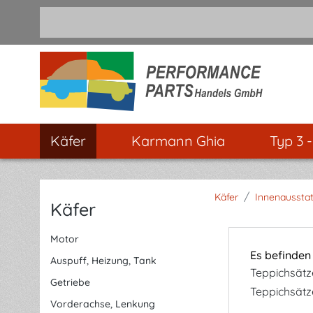
m Hauptinhalt springen
Zur Suche springen
Zur Hauptnavigation springen
Käfer
Karmann Ghia
Typ 3 
/
Käfer
Innenaussta
Käfer
Motor
Es befinden
Auspuff, Heizung, Tank
Teppichsätz
Getriebe
Teppichsätz
Vorderachse, Lenkung