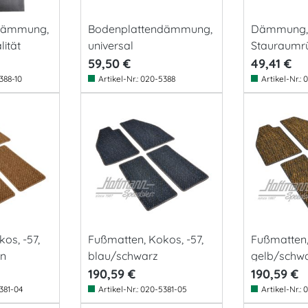
dämmung,
Bodenplattendämmung,
Dämmung,
lität
universal
Stauraumr
8.55-
59,50 €
49,41 €
388-10
Artikel-Nr.:
020-5388
Artikel-Nr.:
0
os, -57,
Fußmatten, Kokos, -57,
Fußmatten,
un
blau/schwarz
gelb/schw
190,59 €
190,59 €
381-04
Artikel-Nr.:
020-5381-05
Artikel-Nr.:
0