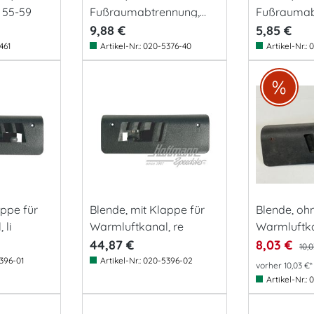
 55-59
Fußraumabtrennung,
Fußraumab
8.62-
außen, 8.66
9,88 €
5,85 €
461
Artikel-Nr.:
020-5376-40
Artikel-Nr.:
0
appe für
Blende, mit Klappe für
Blende, oh
 li
Warmluftkanal, re
Warmluftkan
(Gebrauchtt
44,87 €
8,03 €
10,
396-01
Artikel-Nr.:
020-5396-02
vorher 10,03 €*
Artikel-Nr.:
0