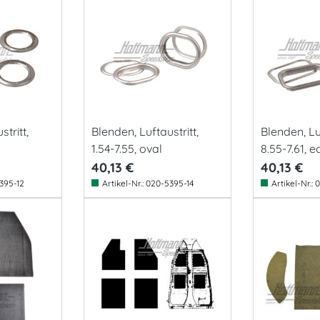
tritt,
Blenden, Luftaustritt,
Blenden, Luf
1.54-7.55, oval
8.55-7.61, e
40,13 €
40,13 €
395-12
Artikel-Nr.:
020-5395-14
Artikel-Nr.:
0