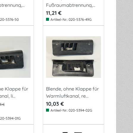
trennung,
Fußraumabtrennung,
-
hinten, 8.66-
11,21 €
(Gebrauchtteil)
20-5376-50
Artikel-Nr.:
020-5376-49G
ne Klappe für
Blende, ohne Klappe für
al, li
Warmluftkanal, re
eil)
(Gebrauchtteil)
10,03 €
03 €
Artikel-Nr.:
020-5394-02G
20-5394-01G