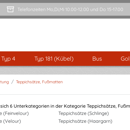
Telefonzeiten Mo,Di,Mi 10.00-12.00 und Do 15-17.00
- Typ 4
Typ 181 (Kübel)
Bus
Gol
/
ttung
Teppichsätze, Fußmatten
 sich 6 Unterkategorien in der Kategorie Teppichsätze, Fuß
e (Feinvelour)
Teppichsätze (Schlinge)
e (Velour)
Teppichsätze (Haargarn)