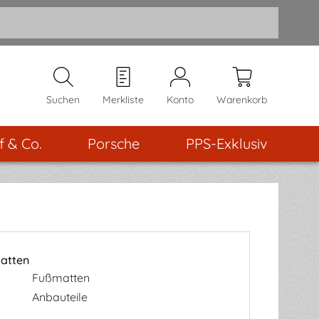
Suchen
Merkliste
Konto
Warenkorb
f & Co.
Porsche
PPS-Exklusiv
matten
Fußmatten
Anbauteile