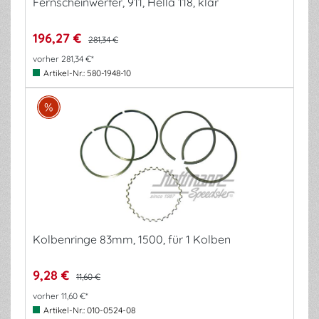
Fernscheinwerfer, 911, Hella 118, klar
196,27 €
281,34 €
vorher 281,34 €*
Artikel-Nr.:
580-1948-10
Kolbenringe 83mm, 1500, für 1 Kolben
9,28 €
11,60 €
vorher 11,60 €*
Artikel-Nr.:
010-0524-08