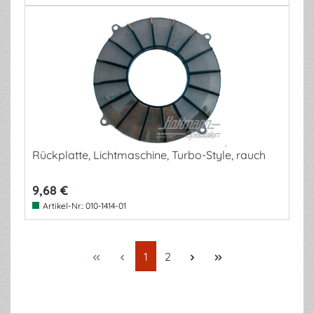
Rückplatte, Lichtmaschine, Turbo-Style, rauch
9,68 €
Artikel-Nr.:
010-1414-01
Seite
Seite
1
2