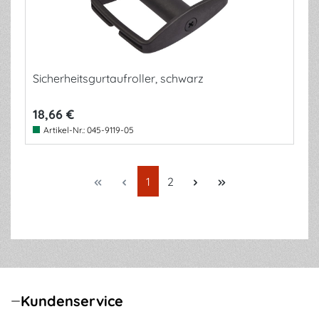
Sicherheitsgurtaufroller, schwarz
18,66 €
Artikel-Nr.:
045-9119-05
Seite
Seite
1
2
Kundenservice