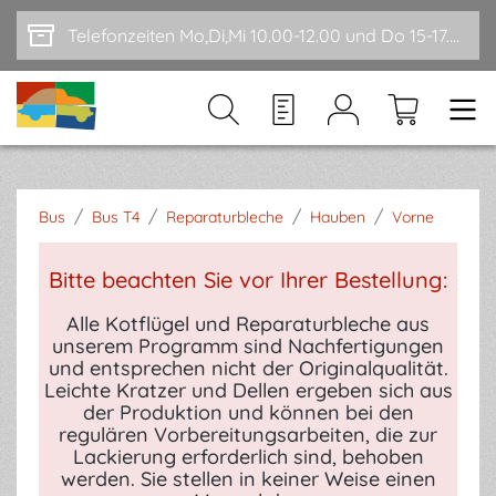
Zum Hauptinhalt springen
Telefonzeiten Mo,Di,Mi 10.00-12.00 und Do 15-17.00
/
/
/
/
Bus
Bus T4
Reparaturbleche
Hauben
Vorne
Bitte beachten Sie vor Ihrer Bestellung:
Alle Kotflügel und Reparaturbleche aus
unserem Programm sind Nachfertigungen
und entsprechen nicht der Originalqualität.
Leichte Kratzer und Dellen ergeben sich aus
der Produktion und können bei den
regulären Vorbereitungsarbeiten, die zur
Lackierung erforderlich sind, behoben
werden. Sie stellen in keiner Weise einen