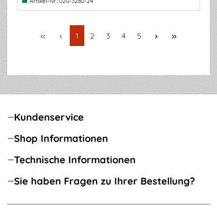
Artikel-Nr.:
020-3280-24
Seite
Seite
Seite
Seite
Seite
1
2
3
4
5
Kundenservice
Shop Informationen
Technische Informationen
Sie haben Fragen zu Ihrer Bestellung?