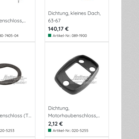
Dichtung, kleines Dach,
nschloss,
63-67
140,17 €
80-7405-04
Artikel-Nr.:
089-1900
Dichtung,
nschloss (T-
Motorhaubenschloss,
8.64-7.71
2,12 €
20-5253
Artikel-Nr.:
020-5255