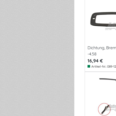
Dichtung, Brem
-4.58
16,94 €
Artikel-Nr.:
089-1