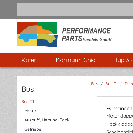
m Hauptinhalt springen
Zur Suche springen
Zur Hauptnavigation springen
Käfer
Karmann Ghia
Typ 3 
/
/
Bus
Bus T1
Dic
Bus
Bus T1
Es befinden
Motor
Motorklapp
Auspuff, Heizung, Tank
Heckklappe
Getriebe
Scheibendic