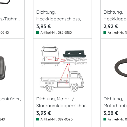
Dichtung,
Dichtung,
las/Rahme
Heckklappenschloss,
Heckklappe
Bus T1/T2
Golf/BusT3
3,93 €
2,92 €
105-10
Artikel-Nr.:
089-0180
Artikel-Nr.:
1
penträger,
Dichtung, Motor- /
Dichtung,
Stauraumklappenscharn
Motorhaube
ier
Griff)
3,93 €
3,38 €
840
Artikel-Nr.:
089-0390
Artikel-Nr.:
0