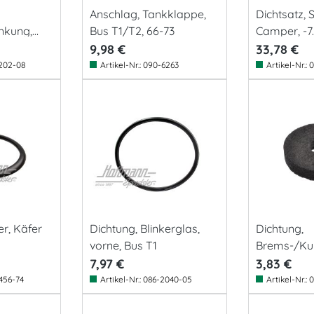
Anschlag, Tankklappe,
Dichtsatz, 
nkung,
Bus T1/T2, 66-73
Camper, -7
9,98 €
33,78 €
202-08
Artikel-Nr.:
090-6263
Artikel-Nr.:
0
er, Käfer
Dichtung, Blinkerglas,
Dichtung,
vorne, Bus T1
Brems-/Ku
, Bus T1
7,97 €
3,83 €
456-74
Artikel-Nr.:
086-2040-05
Artikel-Nr.:
0