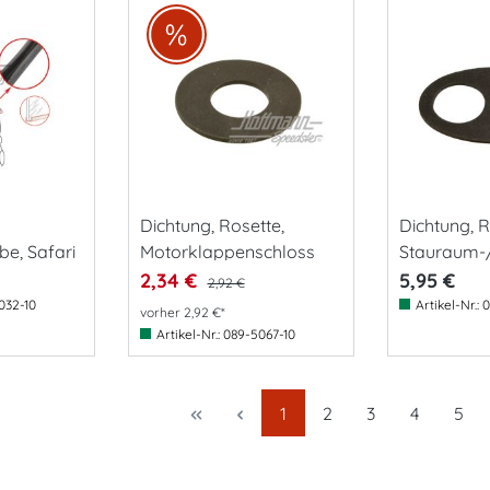
Dichtung, Rosette,
Dichtung, R
e, Safari
Motorklappenschloss
Stauraum-
2,34 €
5,95 €
2,92 €
032-10
Artikel-Nr.:
0
vorher 2,92 €*
Artikel-Nr.:
089-5067-10
Seite
Seite
Seite
Seite
Seit
1
2
3
4
5