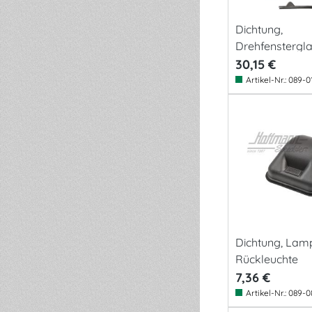
Dichtung,
Drehfensterg
n
30,15 €
Artikel-Nr.:
089-0
Dichtung, Lam
Rückleuchte
7,36 €
Artikel-Nr.:
089-0