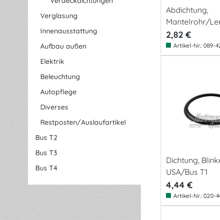
Verdeckdichtungen
Abdichtung,
Verglasung
Mantelrohr/Le
Innenausstattung
unten
2,82 €
Aufbau außen
Artikel-Nr.:
089-4
Elektrik
Beleuchtung
Autopflege
Diverses
Restposten/Auslaufartikel
Bus T2
Bus T3
Dichtung, Blink
Bus T4
USA/Bus T1
4,44 €
Artikel-Nr.:
020-4