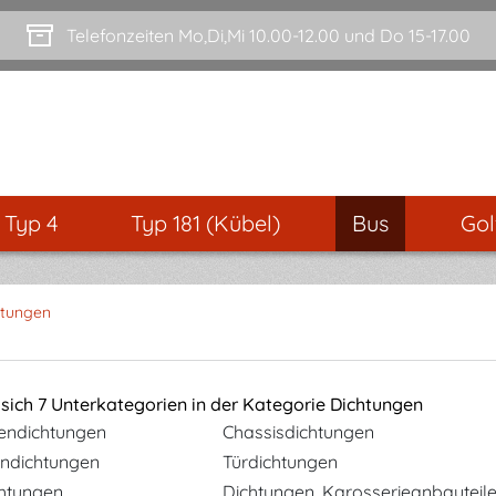
Telefonzeiten Mo,Di,Mi 10.00-12.00 und Do 15-17.00
- Typ 4
Typ 181 (Kübel)
Bus
Gol
htungen
 sich 7 Unterkategorien in der Kategorie Dichtungen
endichtungen
Chassisdichtungen
ndichtungen
Türdichtungen
htungen
Dichtungen, Karosserieanbauteil