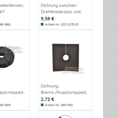
Seitenfenster,
Dichtung zwischen
.67
Drehfensterglas und
Rahmen
9,58 €
89-1860
Artikel-Nr.:
020-5233-10
Dichtung,
pplungspedal
Brems-/Kupplungspedal
, T1/T2
2,72 €
89-1409
Artikel-Nr.:
089-1410