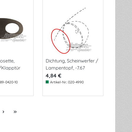
osette,
Dichtung, Scheinwerfer /
/Klapptür
Lampentopf, -7.67
4,84 €
89-0420-10
Artikel-Nr.:
020-4990
e