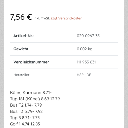
7,56 €
inkl. MwSt.
zzgl. Versandkosten
Artikel-Nr.:
020-0967-35
Gewicht
0.002 kg
Vergleichsnummer
111 953 631
Hersteller
HSP - DE
Käfer, Karmann 8.71-
Typ 181 (Kübel) 8.69-12.79
Bus T2 1.74- 7.79
Bus T3 5.79- 7.92
Typ 3 8.71- 7.73
Golf 1 4.74-12.83