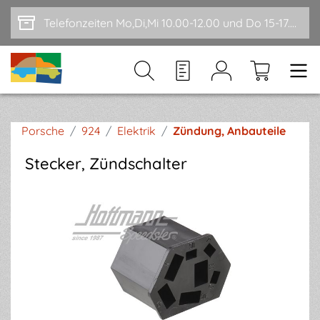
Zum Hauptinhalt springen
Telefonzeiten Mo,Di,Mi 10.00-12.00 und Do 15-17.00
Porsche
/
924
/
Elektrik
/
Zündung, Anbauteile
Stecker, Zündschalter
Bildergalerie überspringen