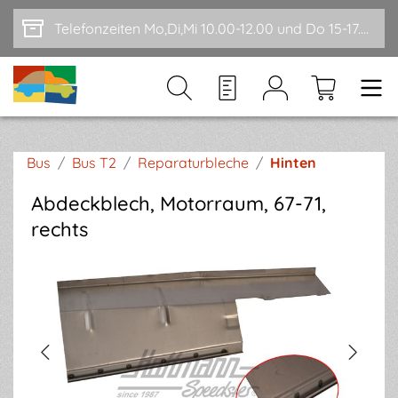
Zum Hauptinhalt springen
Telefonzeiten Mo,Di,Mi 10.00-12.00 und Do 15-17.00
Bus
/
Bus T2
/
Reparaturbleche
/
Hinten
Abdeckblech, Motorraum, 67-71,
rechts
Bildergalerie überspringen