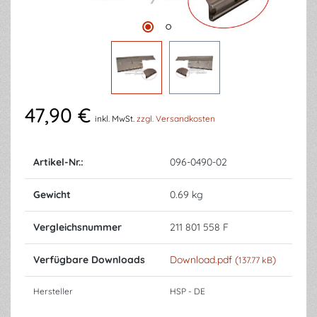
47,90 €
inkl. MwSt.
zzgl. Versandkosten
Artikel-Nr.:
096-0490-02
Gewicht
0.69 kg
Vergleichsnummer
211 801 558 F
Verfügbare Downloads
Download.pdf (
)
137.77 kB
Hersteller
HSP - DE