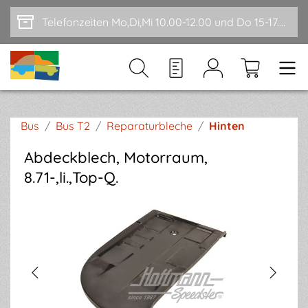
Zum Hauptinhalt springen
Telefonzeiten Mo,Di,Mi 10.00-12.00 und Do 15-17.00
Bus
/
Bus T2
/
Reparaturbleche
/
Hinten
Abdeckblech, Motorraum,
8.71-,li.,Top-Q.
Bildergalerie überspringen