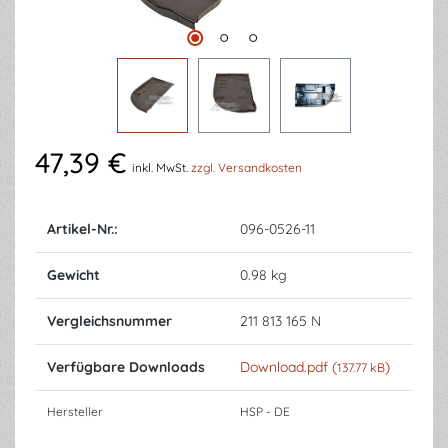
47,39 €
inkl. MwSt.
zzgl. Versandkosten
Artikel-Nr.:
096-0526-11
Gewicht
0.98 kg
Vergleichsnummer
211 813 165 N
Verfügbare Downloads
Download.pdf (
)
137.77 kB
Hersteller
HSP - DE